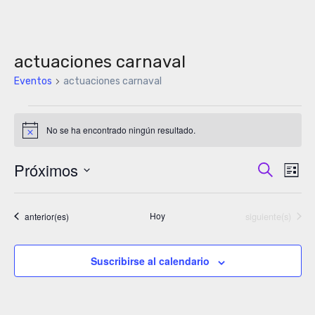
actuaciones carnaval
Eventos
actuaciones carnaval
Eventos
No se ha encontrado ningún resultado.
Aviso
Próximos
Naveg
Buscar
Na
Lista
Selecciona
de
de
la
Eventos
Eventos
Hoy
siguiente(s)
anterior(es)
vis
búsq
fecha.
de
y
Suscribirse al calendario
Ev
vistas