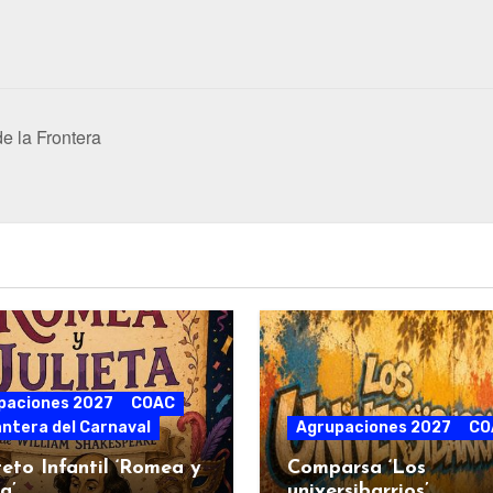
e la Frontera
paciones 2027
COAC
ntera del Carnaval
Agrupaciones 2027
CO
eto Infantil ‘Romea y
Comparsa ‘Los
a’
universibarrios’