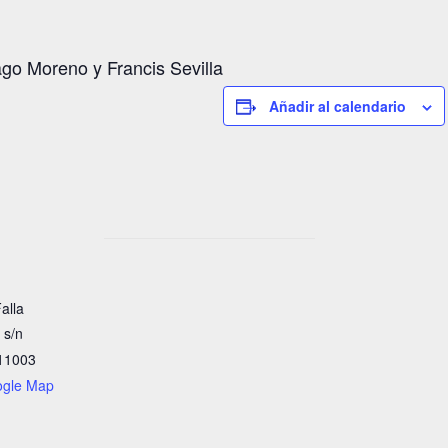
ago Moreno y Francis Sevilla
Añadir al calendario
alla
 s/n
11003
ogle Map