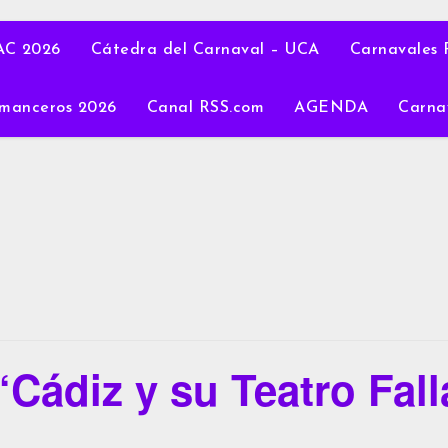
C 2026
Cátedra del Carnaval – UCA
Carnavales 
manceros 2026
Canal RSS.com
AGENDA
Carna
‘Cádiz y su Teatro Fall