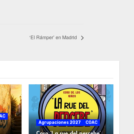
‘El Rámper’ en Madrid
AC
Agrupaciones 2027
COAC
Coro ‘La rue del percebe’