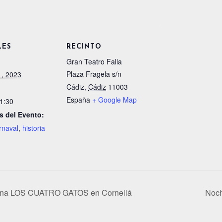
LES
RECINTO
Gran Teatro Falla
Plaza Fragela s/n
1, 2023
Cádiz
,
Cádiz
11003
España
+ Google Map
21:30
s del Evento:
rnaval
,
historia
ona LOS CUATRO GATOS en Cornellá
Noch