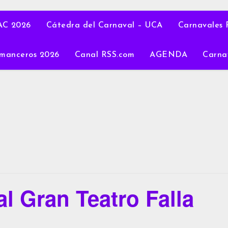
C 2026
Cátedra del Carnaval – UCA
Carnavales 
manceros 2026
Canal RSS.com
AGENDA
Carna
al Gran Teatro Falla