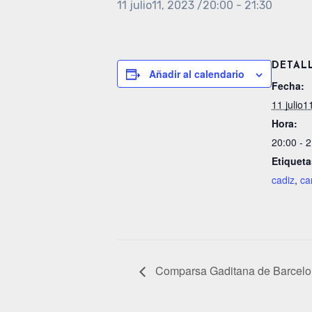
11 julio11, 2023 /20:00
-
21:30
DETAL
Añadir al calendario
Fecha:
11 julio1
Hora:
20:00 - 
Etiqueta
cadiz
,
ca
Comparsa Gaditana de Barcel