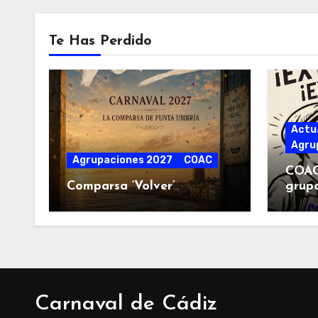
Te Has Perdido
Actu
Agru
Agrupaciones 2027
COAC
COAC 
Comparsa ‘Volver’
grup
sus p
Carnaval de Cádiz