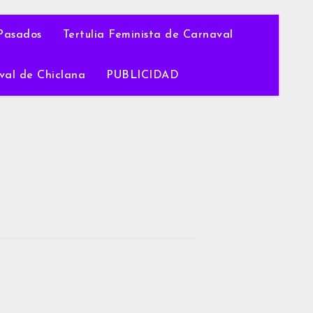
Pasados
Tertulia Feminista de Carnaval
val de Chiclana
PUBLICIDAD