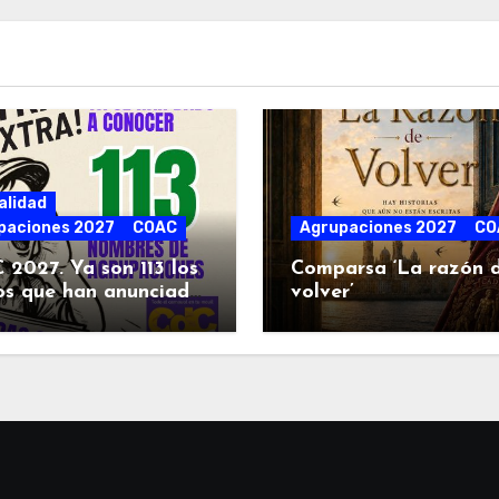
alidad
paciones 2027
COAC
Agrupaciones 2027
CO
2027. Ya son 113 los
Comparsa ‘La razón 
os que han anunciado
volver’
royectos