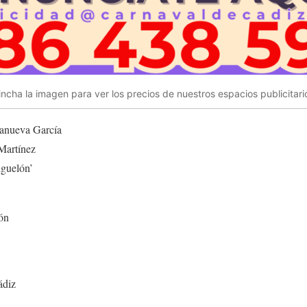
incha la imagen para ver los precios de nuestros espacios publicitari
lanueva García
Martínez
iguelón’
ón
ádiz