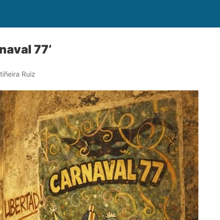
naval 77’
iñeira Ruiz