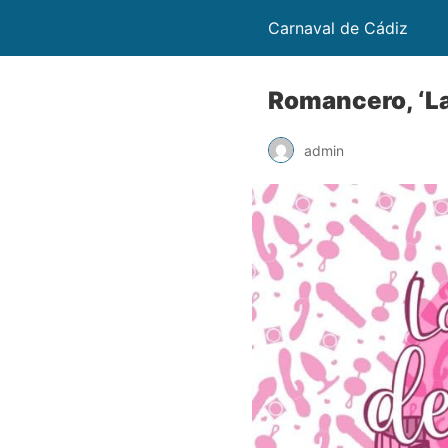
Carnaval de Cádiz
Romancero, ‘La
admin