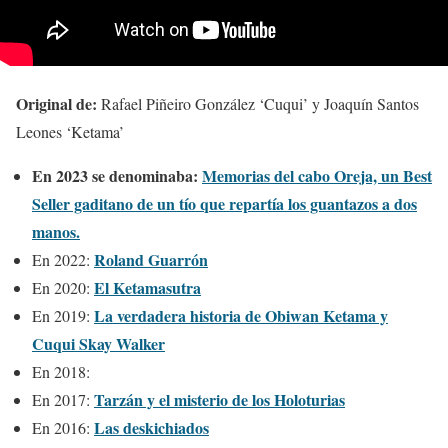
Original de:
Rafael Piñeiro González ‘Cuqui’ y Joaquín Santos
Leones ‘Ketama’
En 2023 se denominaba:
Memorias del cabo Oreja, un Best
Seller gaditano de un tío que repartía los guantazos a dos
manos.
Roland Guarrón
En 2022:
El Ketamasutra
En 2020:
La verdadera historia de Obiwan Ketama y
En 2019:
Cuqui Skay Walker
En 2018:
Tarzán y el misterio de los Holoturias
En 2017:
Las deskichiados
En 2016: