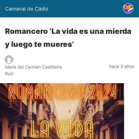
Carnaval de Cádiz
Romancero ‘La vida es una mierda
y luego te mueres’
hace 3 años
María del Carmen Castiñeira
Ruiz