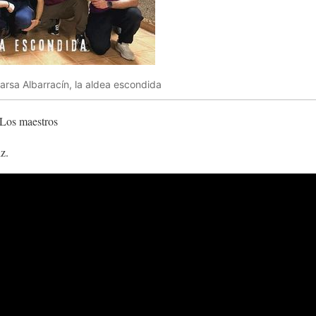
sa Albarracín, la aldea escondida
Los maestros
z.